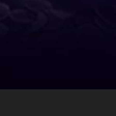
Mobile nettle-sere
Vi har tilpasset nettstedet vårt til bærbare enheter. Vårt